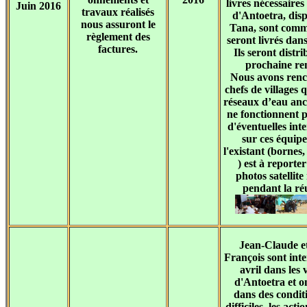
livres nécessair
Juin 2016
travaux réalisés
d'Antoetra, disp
nous assuront le
Tana, sont comm
règlement des
seront livrés dan
factures.
Ils seront distri
prochaine re
Nous avons renc
chefs de villages 
réseaux d’eau anci
ne fonctionnent 
d'éventuelles int
sur ces équip
l'existant (bornes,
) est à reporter
photos satellite
pendant la ré
Jean-Claude e
François sont inte
avril dans les 
d'Antoetra et on
dans des conditi
difficiles, les acti