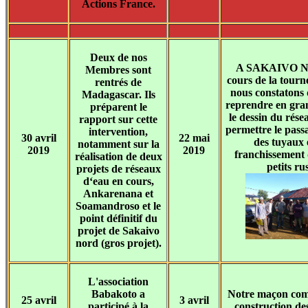
Actions France.
Deux de nos
A SAKAIVO No
Membres sont
cours de la tourné
rentrés de
nous constatons q
Madagascar. Ils
reprendre en gra
préparent le
le dessin du rése
rapport sur cette
permettre le passa
intervention,
30 avril
22 mai
des tuyaux e
notamment sur la
2019
2019
franchissement
réalisation de deux
petits rus
projets de réseaux
d‘eau en cours,
Ankarenana et
Soamandroso et le
point définitif du
projet de Sakaivo
nord (gros projet).
L'association
Babakoto a
Notre maçon com
25 avril
3 avril
participé à la
construction de