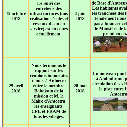
de Base d'Antoetr
Le Suivi des
Les habitants avai
entretiens des
les tranchées des 
12 octobre
infrastructures (nos
4 juin
Finalement nous
2018
réalisations écoles et
2018
pas à financer ce
réseaux d'eau en
le Ministère de l
service) est en cours
prend en ch
actuellement.
Nous terminons le
rapport sur les
Un nouveau pont 
réunions importates
à Ambodirano p
tenues à Antoetra
circulation des vé
25 avril
entre le membre
28 mai
la piste entre 
2018
Babakoto de la
2018
Antoetra
mission et M. le
Maire d'Antoetra,
les enseignants,
CPE et FRAM de
tous les villages.