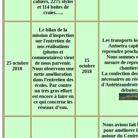
cahiers, 2275 stylos
et 114 boites de
craies…..
Le bilan de la
mission d'inspection
Les transports lo
sur l'entretien de
Antoetra capit
nos réalisations
reprendre proch
(photos et
Nous sommes e
commentaires) vient
15
mesure de repre
25 octobre
de nous parvenir.
octobre
chantiers
2018
Nous observons une
2018
La confection de
nette amélioration
nécessaires au ré
dans l’entretien des
d'Antétézandrotr
écoles. Par contre
débuter
un très gros effort
est encore à faire en
ce qui concerne les
réseaux d’eau.
Nous avions fait 
pour améliorer l
autour du Centre