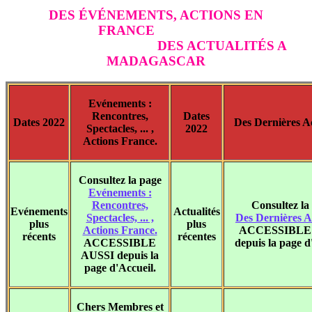
DES ÉVÉNEMENTS, ACTIONS EN
FRANCE
DES ACTUALITÉS A
MADAGASCAR
Evénements :
Rencontres,
Dates
Dates 2022
Des Dernières Ac
Spectacles, ... ,
2022
Actions France.
Consultez la page
Evénements :
Rencontres,
Consultez la
Evénements
Actualités
Spectacles, ... ,
Des Dernières Ac
plus
plus
Actions France.
ACCESSIBLE
récents
récentes
ACCESSIBLE
depuis la page d
AUSSI depuis la
page d'Accueil.
Chers Membres et