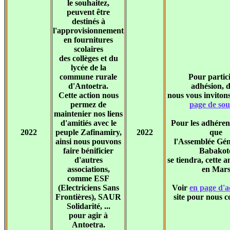
le souhaitez,
peuvent être
destinés à
l'approvisionnement
en fournitures
scolaires
des collèges et du
lycée de la
commune rurale
Pour partici
d'Antoetra.
adhésion, 
Cette action nous
nous vous inviton
permez de
page de sou
maintenier nos liens
d'amitiés avec le
Pour les adhérent
2022
peuple Zafinamiry,
2022
que
ainsi nous pouvons
l'Assemblée Gén
faire bénificier
Babakot
d'autres
se tiendra, cette 
associations,
en Mar
comme ESF
(Electriciens Sans
Voir
en page d'a
Frontières), SAUR
site pour nous c
Solidarité, ...
pour agir à
Antoetra.