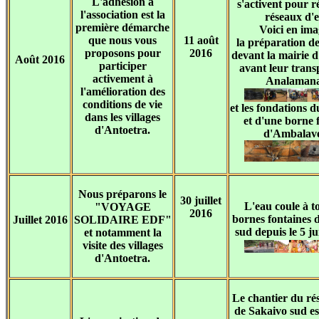
L'adhésion à
s'activent pour ré
l'association est la
réseaux d'
première démarche
Voici en ima
que nous vous
11 août
la préparation de
proposons pour
2016
devant la mairie d
Août 2016
participer
avant leur trans
activement à
Analaman
l'amélioration des
conditions de vie
et les fondations d
dans les villages
et d'une borne 
d'Antoetra.
d'Ambalave
Nous préparons le
30 juillet
L'eau coule à to
"VOYAGE
2016
bornes fontaines 
Juillet 2016
SOLIDAIRE EDF"
sud depuis le 5 ju
et notamment la
visite des villages
d'Antoetra.
Le chantier du ré
de Sakaivo sud es