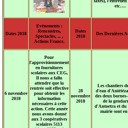
taxes), l’entretie
etc….
Evénements :
Rencontres,
Dates
Dates 2018
Des Dernières Ac
Spectacles, ... ,
2018
Actions France.
Pour
l'approvisionnement
en fournitures
scolaires aux CEG,
Il nous a fallu
attendre que la
Les chantiers d
rentrée soit effective
28
d'eau d'Antétéz
6 novembre
pour obtenir les
novembre
des deux bornes-
2018
information
2018
de la gendar
nécessaires à cette
d'Antoetra et du
action. Cette année
mairie sont en
nous avons donné
aux 3 coopératives
scolaires 5113