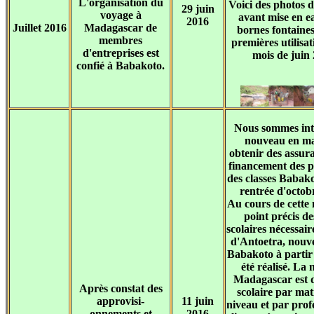
L'organisation du
Voici des photos 
29 juin
voyage à
avant mise en ea
2016
Juillet 2016
Madagascar de
bornes fontaines
membres
premières utilisat
d'entreprises est
mois de juin 
confié à Babakoto.
Nous sommes int
nouveau en ma
obtenir des assura
financement des p
des classes Babak
rentrée d'octob
Au cours de cette
point précis de
scolaires nécessa
d'Antoetra, nouve
Babakoto à partir
été réalisé. La
Madagascar est d
Après constat des
scolaire par mat
approvisi-
11 juin
niveau et par prof
onnements et
2016