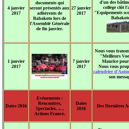
d'un des bâtim
documents qui
collège clôt l'
4 janvier
seront présentés aux
27 janvier
"Equipements sco
2017
adhérents de
2017
Babakoto
Babakoto lors de
l'Assemblé Générale
de fin janvier.
Nous vous transm
"Meilleurs Vo
1 janvier
7 janvier
Maurice pour
2017
2017
Nous vous pro
calendrier d'Anto
son messa
Evénements :
Rencontres,
Dates
Dates 2016
Des Dernières Ac
Spectacles, ... ,
2016
Actions France.