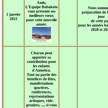
Amis,
L’Equipe Babakoto
Nous somme
vous présente ses
préparation de l
1 janvier
meilleurs vœux
jour
2022
pour cette nouvelle
de cette p
année.
pour les années b
2020 et 20
Chacun peut
apporter sa
contribution pour
les enfants
d'Antoétra.
Tout ou partie des
bénéfices de fêtes,
manifestations
sportives,
conférences,
représentations
artisques, vide-
greniers, ..., si vous