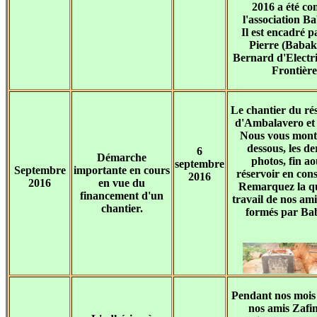
2016 a été con
l'association B
Il est encadré p
Pierre (Babak
Bernard d'Electr
Frontière
Le chantier du ré
d'Ambalavero et 
Nous vous montr
dessous, les de
6
Démarche
photos, fin ao
septembre
Septembre
importante en cours
réservoir en cons
2016
2016
en vue du
Remarquez la qu
financement d'un
travail de nos ami
chantier.
formés par Ba
Pendant nos mois
nos amis Zafi