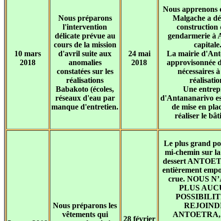
Nous apprenons q
Nous préparons
Malgache a dé
l'intervention
construction
délicate prévue au
gendarmerie à 
cours de la mission
capitale
10 mars
d'avril suite aux
24 mai
La mairie d'Ant
2018
anomalies
2018
approvisonnée d
constatées sur les
nécessaires à
réalisations
réalisatio
Babakoto (écoles,
Une entrep
réseaux d'eau par
d'Antananarivo es
manque d'entretien.
de mise en pla
réaliser le bâ
Le plus grand pon
mi-chemin sur la 
dessert ANTOET
entièrement empo
crue. NOUS N
PLUS AUC
POSSIBILI
Nous préparons les
REJOIND
vêtements qui
ANTOETRA, s
28 février