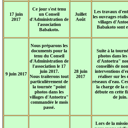
Ce jour s'est tenu
Les travaux d'ent
17 juin
un Conseil
Juillet
les ouvrages réalis
2017
d'Administration de
Août
villages d'Anto
l'association
Babakoto sont e
Babakoto.
Nous préparons les
documents pour la
Suite à la tourn
tenu du Conseil
photos dans les 
d'Administration de
d'Antoetra" no
l'association le 17
conseillés de n
juin 2017.
28 juin
interventions d'e
9 juin 2017
Nous traiterons tout
2017
réaliser sur les 
particulièrement de
réseaux d'eau. Ce
la tournée "point
la charge de la
photos dans les
débute en cette f
villages d'Antoetra"
de juin.
commandée le mois
passé.
Lors de la missio