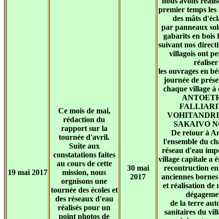
nous avons réali
premier temps les 
des mâts d'écl
par panneaux sol
gabarits en bois 
suivant nos directi
villagois ont p
réaliser
les ouvrages en b
journée de prés
chaque village à 
ANTOETR
FALLIARI
Ce mois de mai,
VOHITANDRI
rédaction du
SAKAIVO N
rapport sur la
De retour à A
tournée d'avril.
l'ensemble du ch
Suite aux
réseau d'eau imp
constatations faites
village capitale a ét
au cours de cette
30 mai
recontruction en
19 mai 2017
mission, nous
2017
anciennes bornes
orgnisons une
et réalisation de 
tournée des écoles et
dégageme
des réseaux d'eau
de la terre aut
réalisés pour un
sanitaires du vil
point photos de