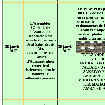
Les élèves et les 
du CEG de FAL
en ce mois de jan
se présentent au
L'Assemblée
et donnateurs de 
Générale de
Ils sont regroupé
l'Association
ou deux photos p
Babakoto s'est
natifs d'un même
tenue le 28 janvier à
Pont-Saint-Esprit
28 janvier
30 janvier
(30).
2017
2017
Les membres du
TETEZANDR
Conseil
KIDODO
d'Administration
ANDRAITOKO
remercient
FALIARIVO (2 
chaleureusement les
SAKAIVO N
nombreux
TANAMBAO 
adhérents présents.
VOHITRANDRI
fois), MAH
AMBATOL