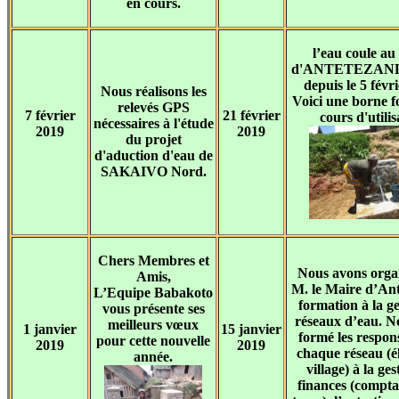
en cours.
l’eau coule au 
d'ANTETEZAN
depuis le 5 févr
Nous réalisons les
Voici une borne f
relevés GPS
7 février
21 février
cours d'utilis
nécessaires à l'étude
2019
2019
du projet
d'aduction d'eau de
SAKAIVO Nord.
Chers Membres et
Nous avons orga
Amis,
M. le Maire d’An
L’Equipe Babakoto
formation à la ge
vous présente ses
réseaux d’eau. N
meilleurs vœux
1 janvier
15 janvier
formé les respon
pour cette nouvelle
2019
2019
chaque réseau (él
année.
village) à la ge
finances (comptab