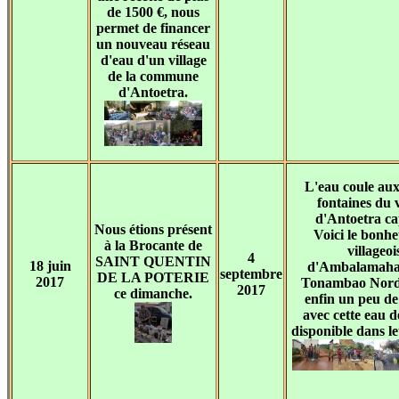
de 1500 €, nous
permet de financer
un nouveau réseau
d'eau d'un village
de la commune
d'Antoetra.
L'eau coule au
fontaines du v
d'Antoetra cap
Nous étions présent
Voici le bonhe
à la Brocante de
villageoi
4
SAINT QUENTIN
18 juin
d'Ambalamaha
septembre
DE LA POTERIE
2017
Tonambao Nord 
2017
ce dimanche.
enfin un peu de
avec cette eau d
disponible dans le