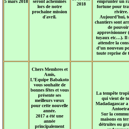
5 mars 2018
seront acheminés
emprunter un r
2018
lors de notre
fortune pour tra
prochaine mission
rivière.
d'avril.
Aujourd’hui, t
chantiers sont arr
de pouvoir 
approvisionner 
tuyaux etc…). Il 
attendre la cons
d’un nouveau po
toute reprise de 
Chers Membres et
Amis,
L’Equipe Babakoto
vous souhaite de
bonnes fêtes et vous
La tempête trop
présente ses
qui vient de t
meilleurs vœux
Madadagascar a 
pour cette nouvelle
Antoetra
année.
Sur la commu
2017 a été une
maisons en ter
année
détruites ou g
principalement