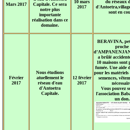
10 mars
du réseaux 
Mars 2017
Capitale. Ce sera
2017
d'Antoetra,village
notre plus
sont en cou
importante
réalisation dans ce
domaine.
BERAVINA, petit
proche
d’AMPANENJA
a brûlé accident
10 maisons sont p
fumée. Une aide 
Nous étudions
pour les matériels 
Février
atuellement le
12 février
semences, vêteme
2017
réseau d'eau
2017
nécessair
d'Antoetra
Vous pouvez s
Capitale.
l'association Ba
un don.