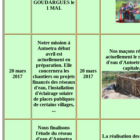
GOUDARGUES le
1 MAI.
Notre mission à
Antoetra début
Nos maçons ré
avril est
actuellement le 
actuellement en
d'eau d'Antoetra
préparation. Elle
capitale
20 mars
concernera les
20 mars
2017
chantiers ou projets
2017
financés des réseaux
d'eau, l'installation
d'éclairage solaire
de places publiques
de certains villages,
...
Nous finalisons
l'étude du réseau
La réalisation des
d'eau d'Antoetra