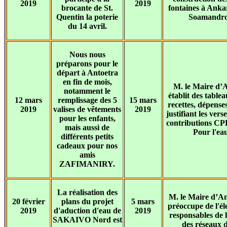
2019
2019
brocante de St.
fontaines à Anka
Quentin la poterie
Soamandro
du 14 avril.
Nous nous
préparons pour le
départ à Antoetra
en fin de mois,
M. le Maire d’
notamment le
établit des tablea
12 mars
remplissage des 5
15 mars
recettes, dépenses
2019
valises de vêtements
2019
justifiant les ver
pour les enfants,
contributions CP
mais aussi de
Pour l'eau
différents petits
cadeaux pour nos
amis
ZAFIMANIRY.
La réalisation des
M. le Maire d’An
20 février
plans du projet
5 mars
préoccupe de l'él
2019
d'aduction d'eau de
2019
responsables de l
SAKAIVO Nord est
des réseaux 