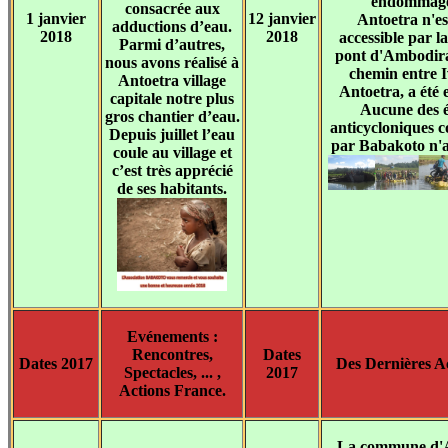
endommagé
consacrée aux
1 janvier
12 janvier
Antoetra n'es
adductions d’eau.
2018
2018
accessible par la 
Parmi d’autres,
pont d'Ambodira
nous avons réalisé à
chemin entre I
Antoetra village
Antoetra, a été 
capitale notre plus
Aucune des é
gros chantier d’eau.
anticycloniques c
Depuis juillet l’eau
par Babakoto n'a
coule au village et
c’est très apprécié
de ses habitants.
Evénements :
Rencontres,
Dates
Dates 2017
Des Dernières Ac
Spectacles, ... ,
2017
Actions France.
La commune d'