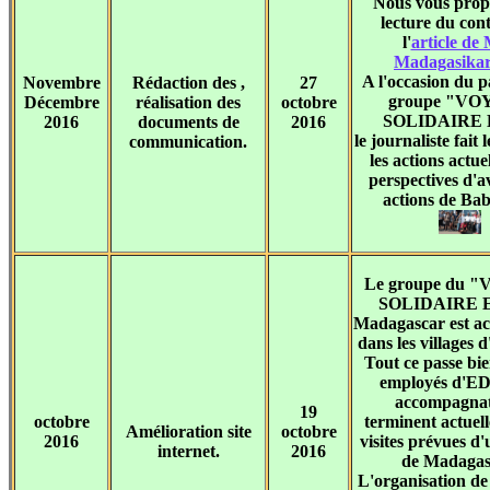
Nous vous prop
lecture du con
l'
article de 
Madagasikara
A l'occasion du 
Novembre
Rédaction des ,
27
groupe "V
Décembre
réalisation des
octobre
SOLIDAIRE 
2016
documents de
2016
le journaliste fait 
communication.
les actions actuel
perspectives d'a
actions de Ba
Le groupe du 
SOLIDAIRE 
Madagascar est ac
dans les villages 
Tout ce passe bie
employés d'EDF
accompagna
19
octobre
terminent actuell
Amélioration site
octobre
2016
visites prévues d'
internet.
2016
de Madagas
L'organisation de