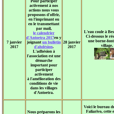
Pour participer
activement à nos
actions nous vous
proposons d'offrir,
en l'imprimant ou
en le transmettant
par mail,
L'eau coule à Be
le calendrier
Ci-dessous le rés
d'Antoetra 2017
en y
une borne-font
7 janvier
joignant
un bulletin
28 janvier
village.
2017
d'ahdésion
.
2017
L'adhésion à
l'association est une
démarche
important pour
participer
activement
à l'amélioration des
conditions de vie
dans les villages
d'Antoetra.
Voici le bureau 
Faliarivo, cette 
Nous préparons les