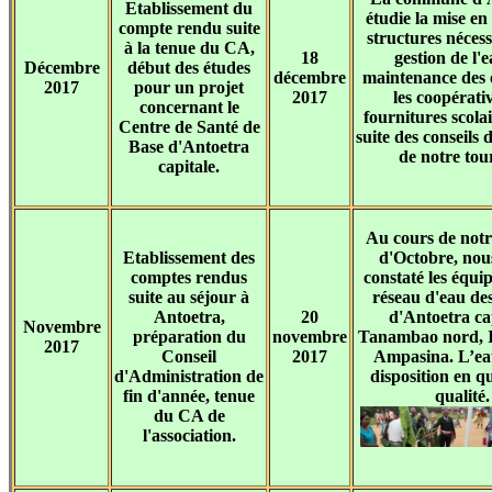
Etablissement du
étudie la mise en
compte rendu suite
structures nécess
à la tenue du CA,
18
gestion de l'e
Décembre
début des études
décembre
maintenance des 
2017
pour un projet
2017
les coopérati
concernant le
fournitures scolair
Centre de Santé de
suite des conseils 
Base d'Antoetra
de notre tou
capitale.
Au cours de notr
Etablissement des
d'Octobre, nou
comptes rendus
constaté les équ
suite au séjour à
réseau d'eau des
Antoetra,
20
d'Antoetra cap
Novembre
préparation du
novembre
Tanambao nord, I
2017
Conseil
2017
Ampasina. L’eau
d'Administration de
disposition en qu
fin d'année, tenue
qualité.
du CA de
l'association.