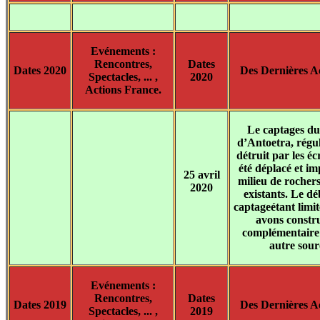
Evénements :
Rencontres,
Dates
Dates 2020
Des Dernières Ac
Spectacles, ... ,
2020
Actions France.
Le captages du
d’Antoetra, régu
détruit par les éc
été déplacé et im
25 avril
milieu de rochers
2020
existants. Le dé
captageétant limit
avons constr
complémentaire
autre sour
Evénements :
Rencontres,
Dates
Dates 2019
Des Dernières Ac
Spectacles, ... ,
2019