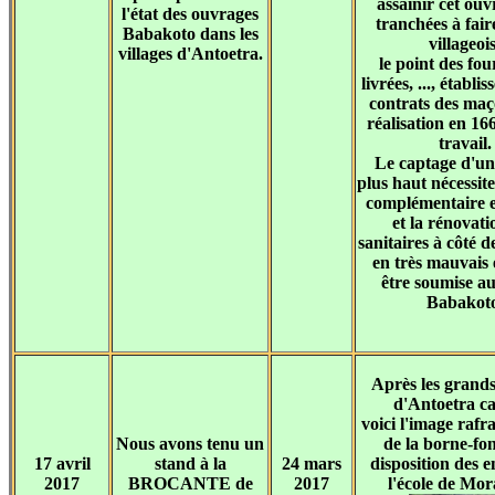
assainir cet ouv
l'état des ouvrages
tranchées à fair
Babakoto dans les
villageois
villages d'Antoetra.
le point des fou
livrées, ..., établi
contrats des ma
réalisation en 16
travail.
Le captage d'un
plus haut nécessit
complémentaire 
et la rénovati
sanitaires à côté d
en très mauvais é
être soumise a
Babakoto
Après les grand
d'Antoetra ca
voici l'image rafr
Nous avons tenu un
de la borne-fon
17 avril
stand à la
24 mars
disposition des e
2017
BROCANTE de
2017
l'école de Mo