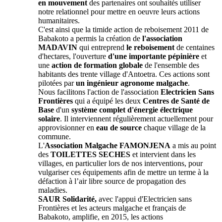
en mouvement
des partenaires ont souhaités utiliser
notre relationnel pour mettre en oeuvre leurs actions
humanitaires.
C'est ainsi que la timide action de reboisement 2011 de
Babakoto a permis la création de
l'association
MADAVIN
qui entreprend
le reboisement
de centaines
d'hectares, l'ouverture
d'une importante pépinière
et
une
action de formation globale
de l'ensemble des
habitants des trente village d'Antoetra. Ces actions sont
pilotées par
un ingénieur agronome malgache
.
Nous facilitons l'action de l'association
Electricien Sans
Frontières
qui a équipé les deux
Centres de Santé de
Base
d'un
système complet d'énergie électrique
solaire
. Il interviennent régulièrement actuellement pour
approvisionner en
eau de source
chaque village de la
commune.
L'
Association Malgache FAMONJENA
a mis au point
des
TOILETTES SECHES
et intervient dans les
villages, en particulier lors de nos interventions, pour
vulgariser ces équipements afin de mettre un terme à la
défaction à l’air libre source de propagation des
maladies.
SAUR Solidarité,
avec l'appui d'Electricien sans
Frontières et les acteurs malgache et français de
Babakoto, amplifie, en 2015, les actions